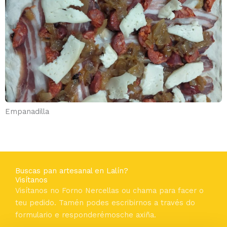
Empanadilla
Buscas pan artesanal en Lalín?
Visítanos
Visítanos no Forno Nercellas ou chama para facer o
teu pedido. Tamén podes escribirnos a través do
formulario e responderémosche axiña.